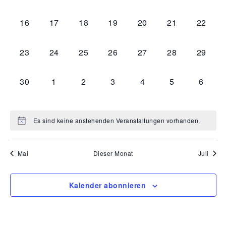
Navi
Veranstaltungen,
Veranstaltungen,
Veranstaltungen,
Veranstaltungen,
Veranstaltungen,
Veranstaltunge
Veranst
0
0
0
0
0
0
0
16
17
18
19
20
21
22
Veranstaltungen,
Veranstaltungen,
Veranstaltungen,
Veranstaltungen,
Veranstaltungen,
Veranstaltunge
Veranst
0
0
0
0
0
0
0
23
24
25
26
27
28
29
Veranstaltungen,
Veranstaltungen,
Veranstaltungen,
Veranstaltungen,
Veranstaltungen,
Veranstaltunge
Veranst
0
0
0
0
0
0
0
30
1
2
3
4
5
6
Veranstaltungen,
Veranstaltungen,
Veranstaltungen,
Veranstaltungen,
Veranstaltungen,
Veranstaltunge
Verans
Es sind keine anstehenden Veranstaltungen vorhanden.
Mai
Dieser Monat
Juli
Kalender abonnieren