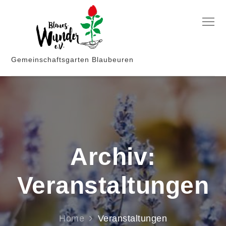
Skip
to
Menu
content
Gemeinschaftsgarten Blaubeuren
Archiv:
Veranstaltungen
Home
Veranstaltungen