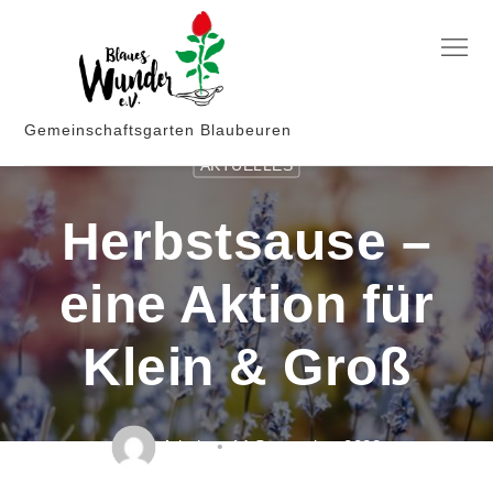
Skip
to
Menu
content
Gemeinschaftsgarten Blaubeuren
AKTUELLES
Herbstsause –
eine Aktion für
Klein & Groß
Admin
14 September 2022