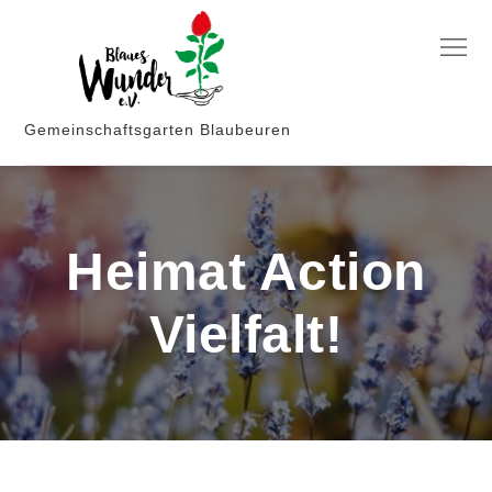
Skip
to
Menu
content
Gemeinschaftsgarten Blaubeuren
Heimat Action
Vielfalt!